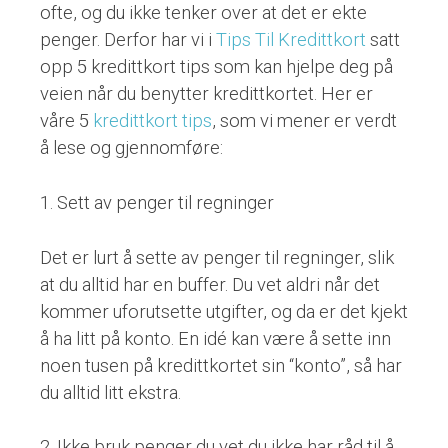
ofte, og du ikke tenker over at det er ekte
penger. Derfor har vi i
Tips Til Kredittkort
satt
opp 5 kredittkort tips som kan hjelpe deg på
veien når du benytter kredittkortet. Her er
våre 5
kredittkort tips
, som vi mener er verdt
å lese og gjennomføre:
1. Sett av penger til regninger
Det er lurt å sette av penger til regninger, slik
at du alltid har en buffer. Du vet aldri når det
kommer uforutsette utgifter, og da er det kjekt
å ha litt på konto. En idé kan være å sette inn
noen tusen på kredittkortet sin “konto”, så har
du alltid litt ekstra.
2. Ikke bruk penger du vet du ikke har råd til å