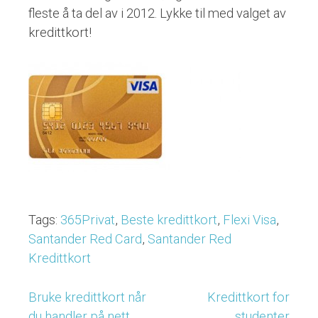
fleste å ta del av i 2012. Lykke til med valget av
kredittkort!
Tags:
365Privat
,
Beste kredittkort
,
Flexi Visa
,
Santander Red Card
,
Santander Red
Kredittkort
Bruke kredittkort når
Kredittkort for
Post
du handler på nett
studenter