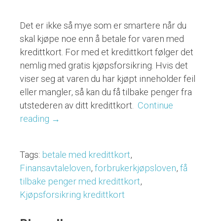
Det er ikke så mye som er smartere når du
skal kjøpe noe enn å betale for varen med
kredittkort. For med et kredittkort følger det
nemlig med gratis kjøpsforsikring. Hvis det
viser seg at varen du har kjøpt inneholder feil
eller mangler, så kan du få tilbake penger fra
utstederen av ditt kredittkort.
Continue
reading
“Gratis
→
kjøpsforsikring
om
Tags:
betale med kredittkort
,
du
Finansavtaleloven
,
forbrukerkjøpsloven
,
få
betaler
tilbake penger med kredittkort
,
med
Kjøpsforsikring kredittkort
kredittkort”