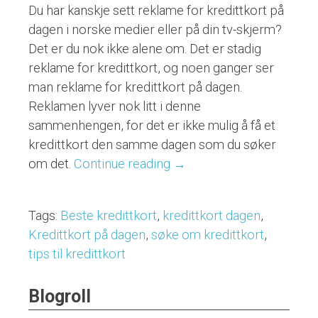
Du har kanskje sett reklame for kredittkort på
dagen i norske medier eller på din tv-skjerm?
Det er du nok ikke alene om. Det er stadig
reklame for kredittkort, og noen ganger ser
man reklame for kredittkort på dagen.
Reklamen lyver nok litt i denne
sammenhengen, for det er ikke mulig å få et
kredittkort den samme dagen som du søker
om det.
Continue reading
“Hva
→
er
egentlig
Tags:
Beste kredittkort
,
kredittkort dagen
,
kredittkort
Kredittkort på dagen
,
søke om kredittkort
,
på
tips til kredittkort
dagen?”
Blogroll