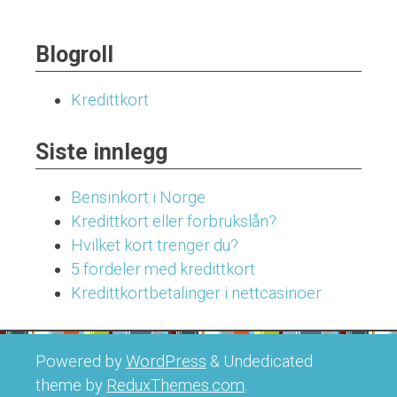
Blogroll
Kredittkort
Siste innlegg
Bensinkort i Norge
Kredittkort eller forbrukslån?
Hvilket kort trenger du?
5 fordeler med kredittkort
Kredittkortbetalinger i nettcasinoer
Powered by
WordPress
&
Undedicated
theme by
ReduxThemes.com
.