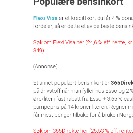
Populære bensinkort
Flexi Visa
er et kredittkort du får 4 % bonus
fordeler, så er dette et av de beste bensin
Søk om Flexi Visa her (24,6 % eff. rente, k
349).
(Annonse)
Et annet populært bensinkort er
365Dire
på drivstoff når man fyller hos Esso og 2
øre/liter i fast rabatt fra Esso + 3,65 % ca
pumpepris på 14 kroner literen. Regner ma
får mest penger tilbake for å bruke i Norge
Søk om 365Direkte her (25,53 % eff. rente,