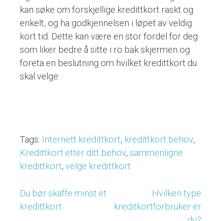
kan søke om forskjellige kredittkort raskt og
enkelt, og ha godkjennelsen i løpet av veldig
kort tid. Dette kan være en stor fordel for deg
som liker bedre å sitte i ro bak skjermen og
foreta en beslutning om hvilket kredittkort du
skal velge.
Tags:
Internett kredittkort
,
kredittkort behov
,
Kredittkort etter ditt behov
,
sammenligne
kredittkort
,
velge kredittkort
Du bør skaffe minst et
Hvilken type
Post
kredittkort
kreditkortforbruker er
navigation
du?