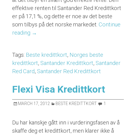
effektive renten til Santander Red Kredittkort
er på 17,1 %, og dette er noe av det beste
som tilbys på det norske markedet.
Continue
reading
“Santander
→
Red
Card
Tags:
Beste kredittkort
,
Norges beste
Kredittkort”
kredittkort
,
Santander Kredittkort
,
Santander
Red Card
,
Santander Red Kredittkort
Flexi Visa Kredittkort
MARCH 17, 2012
BESTE KREDITTKORT
1
Du har kanskje gått inn i vurderingsfasen av å
skaffe deg et kredittkort, men klarer ikke å