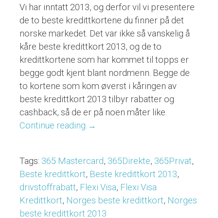
Vi har inntatt 2013, og derfor vil vi presentere
de to beste kredittkortene du finner på det
norske markedet. Det var ikke så vanskelig å
kåre beste kredittkort 2013, og de to
kredittkortene som har kommet til topps er
begge godt kjent blant nordmenn. Begge de
to kortene som kom øverst i kåringen av
beste kredittkort 2013 tilbyr rabatter og
cashback, så de er på noen måter like.
Continue reading
“To
→
beste
kredittkort
Tags:
365 Mastercard
,
365Direkte
,
365Privat
,
i
Beste kredittkort
,
Beste kredittkort 2013
,
2013”
drivstoffrabatt
,
Flexi Visa
,
Flexi Visa
Kredittkort
,
Norges beste kredittkort
,
Norges
beste kredittkort 2013