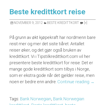
Beste kredittkort reise
NOVEMBER 9, 2012
BESTE KREDITTKORT
[+]
På grunn av økt kjøpekraft har nordmenn bare
reist mer og mer det siste tiåret. Antallet
reiser øker, og det gjør også bruken av
kredittkort. Vi i Tipstilkredittkort.com vil her
presentere beste kredittkort for reise. Det er
mange gode kredittkort som tilbys i Norge,
som er ekstra gode når det gjelder reise, men
noen er bedre enn andre.
Continue reading
“Beste
→
kredittk
reise”
Tags:
Bank Norwegian
,
Bank Norwegian