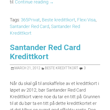
til.
Continue reading
“Beste
→
kredittkort
–
Tags:
365Privat
,
Beste kredittkort
,
Flexi Visa
,
Hva
Santander Red Card
,
Santander Red
betyr
Kredittkort
det?”
Santander Red Card
Kredittkort
MARCH 21, 2012
BESTE KREDITTKORT
3
Når du skal gå til anskaffelse av et kredittkort i
løpet av 2012, bør Santander Red Card
Kredittkort være noe du tar en titt på. Grunnen
til at du bør ta en titt på dette kredittkortet er
at det tilbyr en svært god effektiv rente. Den