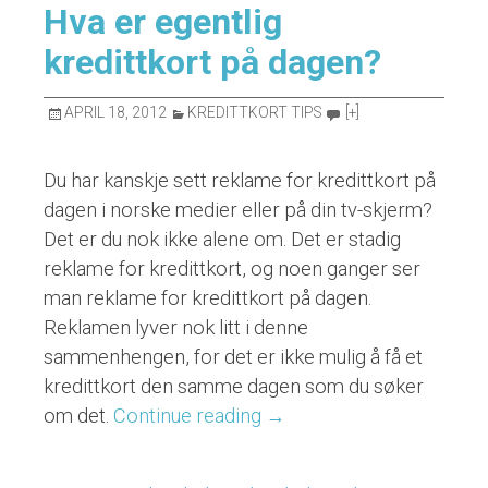
Hva er egentlig
kredittkort på dagen?
APRIL 18, 2012
KREDITTKORT TIPS
[+]
Du har kanskje sett reklame for kredittkort på
dagen i norske medier eller på din tv-skjerm?
Det er du nok ikke alene om. Det er stadig
reklame for kredittkort, og noen ganger ser
man reklame for kredittkort på dagen.
Reklamen lyver nok litt i denne
sammenhengen, for det er ikke mulig å få et
kredittkort den samme dagen som du søker
om det.
Continue reading
“Hva
→
er
egentlig