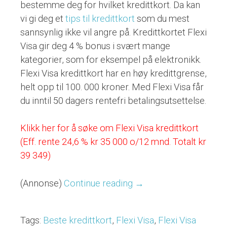
bestemme deg for hvilket kredittkort. Da kan
vi gi deg et
tips til kredittkort
som du mest
sannsynlig ikke vil angre på. Kredittkortet Flexi
Visa gir deg 4 % bonus i svært mange
kategorier, som for eksempel på elektronikk.
Flexi Visa kredittkort har en høy kredittgrense,
helt opp til 100. 000 kroner. Med Flexi Visa får
du inntil 50 dagers rentefri betalingsutsettelse.
Klikk her for å søke om Flexi Visa kredittkort
(Eff. rente 24,6 % kr 35 000 o/12 mnd. Totalt kr
39 349)
(Annonse)
Continue reading
“Flexi
→
Visa
Kredittkort”
Tags:
Beste kredittkort
,
Flexi Visa
,
Flexi Visa