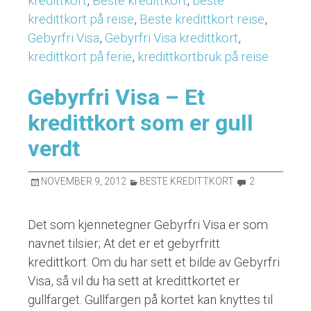
kredittkort
,
Beste kredittkort
,
beste
kredittkort på reise
,
Beste kredittkort reise
,
Gebyrfri Visa
,
Gebyrfri Visa kredittkort
,
kredittkort på ferie
,
kredittkortbruk på reise
Gebyrfri Visa – Et
kredittkort som er gull
verdt
NOVEMBER 9, 2012
BESTE KREDITTKORT
2
Det som kjennetegner Gebyrfri Visa er som
navnet tilsier; At det er et gebyrfritt
kredittkort. Om du har sett et bilde av Gebyrfri
Visa, så vil du ha sett at kredittkortet er
gullfarget. Gullfargen på kortet kan knyttes til