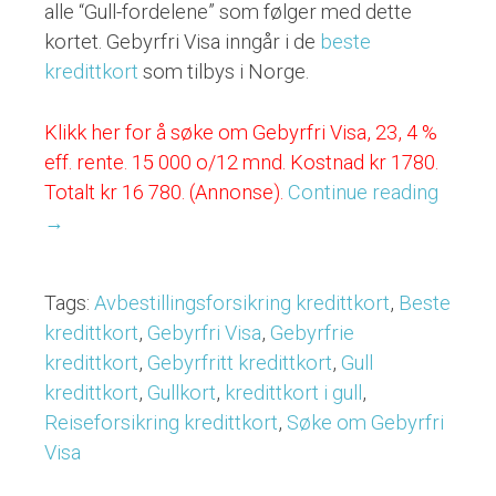
alle “Gull-fordelene” som følger med dette
kortet. Gebyrfri Visa inngår i de
beste
kredittkort
som tilbys i Norge.
Klikk her for å søke om Gebyrfri Visa, 23, 4 %
eff. rente. 15 000 o/12 mnd. Kostnad kr 1780.
Totalt kr 16 780. (Annonse).
Continue reading
“Gebyr
→
Visa
–
Et
Tags:
Avbestillingsforsikring kredittkort
,
Beste
kredit
kredittkort
,
Gebyrfri Visa
,
Gebyrfrie
som
kredittkort
,
Gebyrfritt kredittkort
,
Gull
er
kredittkort
,
Gullkort
,
kredittkort i gull
,
gull
Reiseforsikring kredittkort
,
Søke om Gebyrfri
verdt”
Visa